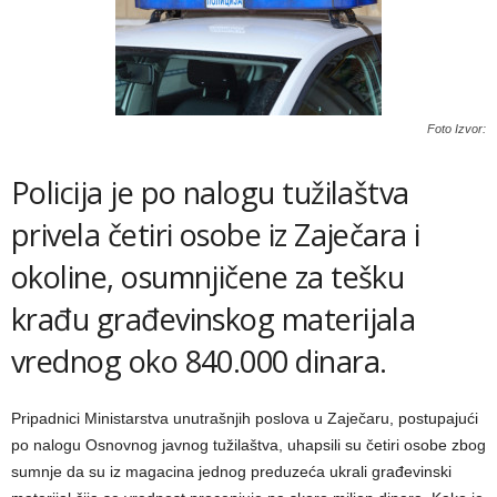
Foto Izvor:
Policija je po nalogu tužilaštva
privela četiri osobe iz Zaječara i
okoline, osumnjičene za tešku
krađu građevinskog materijala
vrednog oko 840.000 dinara.
Pripadnici Ministarstva unutrašnjih poslova u Zaječaru, postupajući
po nalogu Osnovnog javnog tužilaštva, uhapsili su četiri osobe zbog
sumnje da su iz magacina jednog preduzeća ukrali građevinski