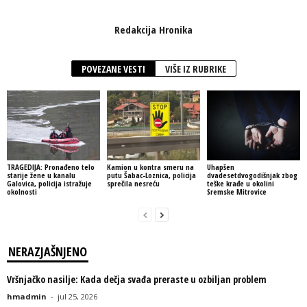
Redakcija Hronika
POVEZANE VESTI
VIŠE IZ RUBRIKE
TRAGEDIJA: Pronađeno telo
Kamion u kontra smeru na
Uhapšen
starije žene u kanalu
putu Šabac-Loznica, policija
dvadesetdvogodišnjak zbog
Galovica, policija istražuje
sprečila nesreću
teške krađe u okolini
okolnosti
Sremske Mitrovice
NERAZJAŠNJENO
Vršnjačko nasilje: Kada dečja svađa preraste u ozbiljan problem
hmadmin
-
jul 25, 2026