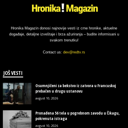
Hronika Magazin donosi najnovije vesti iz crne hronike, aktuelne
događaje, detaljne izveštaje i brza ažuriranja – budite informisani u
svakom trenutku!
Contact us:
dev@redtv.rs
JOŠ VESTI
Osumnjičeni za bekstvo iz zatvora u Francuskoj
prebačen u drugu ustanovu
avgust 10, 2026
Pronađena 56 tela u pogrebnom zavodu u Čikagu,
pokrenuta istraga
avgust 10, 2026