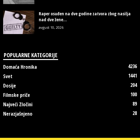
Raper osuđen na dve godine zatvora zbog nasilja
nad dve žene...
avgust 10, 2026
POPULARNE KATEGORIJE
4236
Domaća Hronika
1441
Svet
204
Dosije
100
Filmske priče
89
Najveći Zločini
28
Nerazjašnjeno