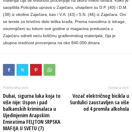
materijal čija se vrednost procenjuje na skoro milion dinara. Kako je
saopštila Policijska uprava u Zaječaru, uhapšeni su D.P. (40) i D.M.
(38) iz okoline Zaječara, kao i V.A. (43) i S.N. (46) iz Zaječara. Oni
se terete za krivično delo teška krađa. Prema navodima iz istrage,
osumnjičeni su tokom ove godine iz magacina preduzeća u
Zaječaru odneli veću količinu građevinskog materijala, čija je
ukupna vrednost procenjena na oko 840.000 dinara.
Prethodna vest
Sledeća vest
Dubai, sigurna luka koja to
Vozač električnog bicikla u
više nije: Uspon i pad
Surdulici zaustavljen sa više
balkanskih kriminalaca u
od 4 promila alkohola
Ujedinjenim Arapskim
Emiratima FELJTON SRPSKA
MAFIJA U SVETU (7)