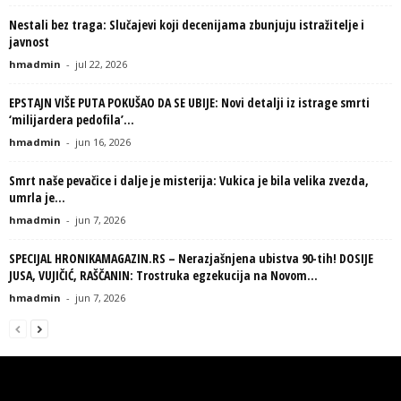
Nestali bez traga: Slučajevi koji decenijama zbunjuju istražitelje i
javnost
hmadmin
-
jul 22, 2026
EPSTAJN VIŠE PUTA POKUŠAO DA SE UBIJE: Novi detalji iz istrage smrti
‘milijardera pedofila’...
hmadmin
-
jun 16, 2026
Smrt naše pevačice i dalje je misterija: Vukica je bila velika zvezda,
umrla je...
hmadmin
-
jun 7, 2026
SPECIJAL HRONIKAMAGAZIN.RS – Nerazjašnjena ubistva 90-tih! DOSIJE
JUSA, VUJIČIĆ, RAŠČANIN: Trostruka egzekucija na Novom...
hmadmin
-
jun 7, 2026