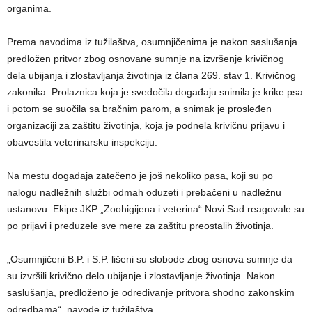
organima.
Prema navodima iz tužilaštva, osumnjičenima je nakon saslušanja
predložen pritvor zbog osnovane sumnje na izvršenje krivičnog
dela ubijanja i zlostavljanja životinja iz člana 269. stav 1. Krivičnog
zakonika. Prolaznica koja je svedočila događaju snimila je krike psa
i potom se suočila sa bračnim parom, a snimak je prosleđen
organizaciji za zaštitu životinja, koja je podnela krivičnu prijavu i
obavestila veterinarsku inspekciju.
Na mestu događaja zatečeno je još nekoliko pasa, koji su po
nalogu nadležnih službi odmah oduzeti i prebačeni u nadležnu
ustanovu. Ekipe JKP „Zoohigijena i veterina“ Novi Sad reagovale su
po prijavi i preduzele sve mere za zaštitu preostalih životinja.
„Osumnjičeni B.P. i S.P. lišeni su slobode zbog osnova sumnje da
su izvršili krivično delo ubijanje i zlostavljanje životinja. Nakon
saslušanja, predloženo je određivanje pritvora shodno zakonskim
odredbama“, navode iz tužilaštva.