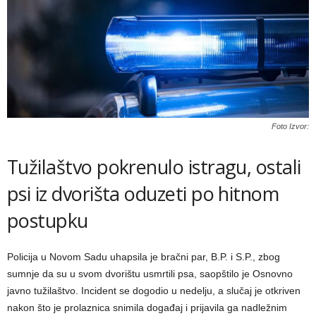
Foto Izvor:
Tužilaštvo pokrenulo istragu, ostali
psi iz dvorišta oduzeti po hitnom
postupku
Policija u Novom Sadu uhapsila je bračni par, B.P. i S.P., zbog
sumnje da su u svom dvorištu usmrtili psa, saopštilo je Osnovno
javno tužilaštvo. Incident se dogodio u nedelju, a slučaj je otkriven
nakon što je prolaznica snimila događaj i prijavila ga nadležnim