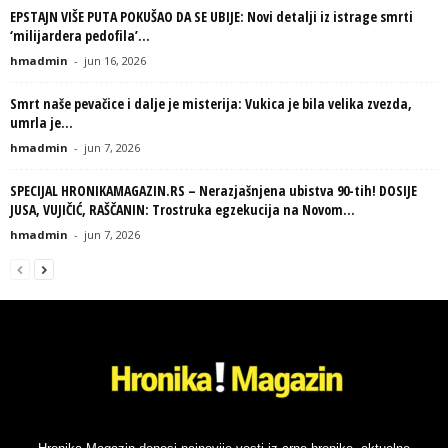
EPSTAJN VIŠE PUTA POKUŠAO DA SE UBIJE: Novi detalji iz istrage smrti
‘milijardera pedofila’...
hmadmin
-
jun 16, 2026
Smrt naše pevačice i dalje je misterija: Vukica je bila velika zvezda,
umrla je...
hmadmin
-
jun 7, 2026
SPECIJAL HRONIKAMAGAZIN.RS – Nerazjašnjena ubistva 90-tih! DOSIJE
JUSA, VUJIČIĆ, RAŠČANIN: Trostruka egzekucija na Novom...
hmadmin
-
jun 7, 2026