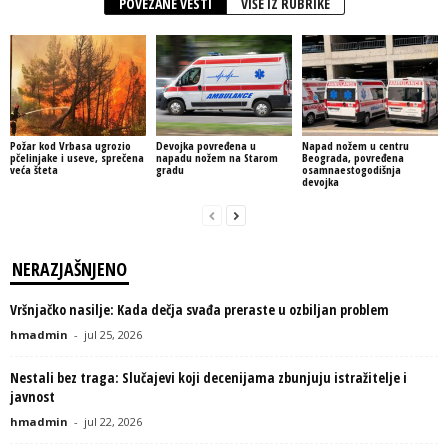
POVEZANE VESTI
VIŠE IZ RUBRIKE
Požar kod Vrbasa ugrozio
Devojka povređena u
Napad nožem u centru
pčelinjake i useve, sprečena
napadu nožem na Starom
Beograda, povređena
veća šteta
gradu
osamnaestogodišnja
devojka
NERAZJAŠNJENO
Vršnjačko nasilje: Kada dečja svađa preraste u ozbiljan problem
hmadmin
-
jul 25, 2026
Nestali bez traga: Slučajevi koji decenijama zbunjuju istražitelje i
javnost
hmadmin
-
jul 22, 2026