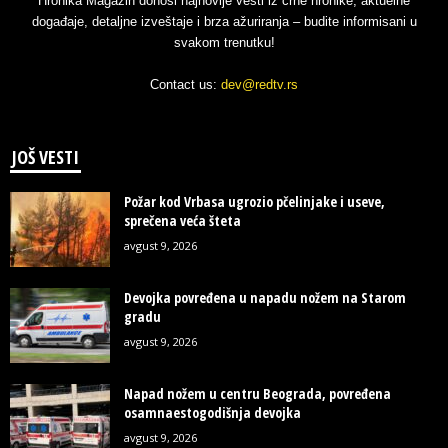
Hronika Magazin donosi najnovije vesti iz crne hronike, aktuelne
događaje, detaljne izveštaje i brza ažuriranja – budite informisani u
svakom trenutku!
Contact us:
dev@redtv.rs
JOŠ VESTI
Požar kod Vrbasa ugrozio pčelinjake i useve,
sprečena veća šteta
avgust 9, 2026
Devojka povređena u napadu nožem na Starom
gradu
avgust 9, 2026
Napad nožem u centru Beograda, povređena
osamnaestogodišnja devojka
avgust 9, 2026