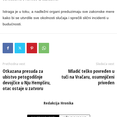
Istraga je u toku, a nadležni organi preduzimaju sve zakonske mere
kako bi se utvrdile sve okolnosti slučaja i sprečili slični incidenti u
budućnosti.
Prethodna vest
Sledeća vest
Otkazana presuda za
Mladić teško povređen u
ubistvo petogodišnje
tuči na Vračaru, osumnjičeni
devojčice u Nju Hempširu,
priveden
otac ostaje u zatvoru
Redakcija Hronika