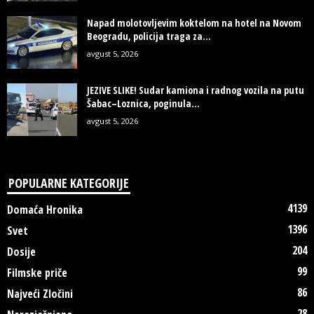
Napad molotovljevim koktelom na hotel na Novom
Beogradu, policija traga za...
avgust 5, 2026
JEZIVE SLIKE! Sudar kamiona i radnog vozila na putu
Šabac–Loznica, poginula...
avgust 5, 2026
POPULARNE KATEGORIJE
4139
Domaća Hronika
1396
Svet
204
Dosije
99
Filmske priče
86
Najveći Zločini
28