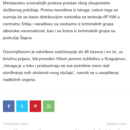
Ministarstvu unutrašnjih poslova prestao zbog zloupotrebe
službenog položaja. Prema navodima iz istrage, nakon toga se
sumnja da se bavio distribucijom narkotika sa teritorije AP KiM u
centralnu Srbiju i sarađivao sa osobama iz kriminalnih grupa
albanske nacionalnosti, kao i sa licima iz kriminalnih grupa sa
područja Šapca.
Osumnjičenom je određeno zadržavanje do 48 časova i on će, uz
krivičnu prijavu, biti priveden Višem javnom tužilaštvu u Kragujevcu.
„Istraga je u toku i preduzimaju se sve potrebne mere radi
utvrđivanja svih okolnosti ovog slučaja“, navodi se u saopštenju
nadležnih organa.
Prethodna vest
Sledeća vest