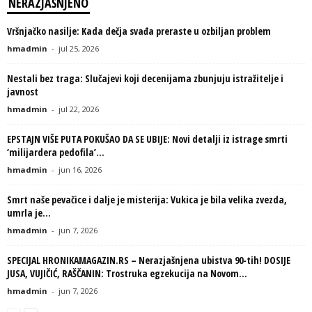
NERAZJAŠNJENO
Vršnjačko nasilje: Kada dečja svađa preraste u ozbiljan problem
hmadmin
-
jul 25, 2026
Nestali bez traga: Slučajevi koji decenijama zbunjuju istražitelje i
javnost
hmadmin
-
jul 22, 2026
EPSTAJN VIŠE PUTA POKUŠAO DA SE UBIJE: Novi detalji iz istrage smrti
‘milijardera pedofila’...
hmadmin
-
jun 16, 2026
Smrt naše pevačice i dalje je misterija: Vukica je bila velika zvezda,
umrla je...
hmadmin
-
jun 7, 2026
SPECIJAL HRONIKAMAGAZIN.RS – Nerazjašnjena ubistva 90-tih! DOSIJE
JUSA, VUJIČIĆ, RAŠČANIN: Trostruka egzekucija na Novom...
hmadmin
-
jun 7, 2026