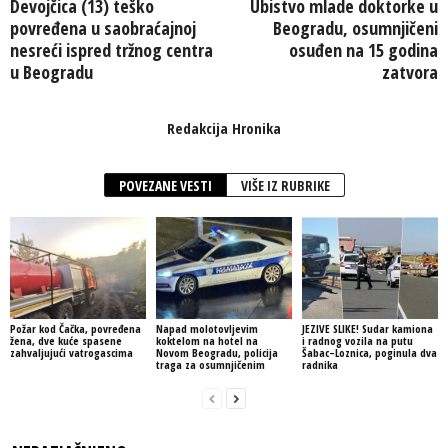
Devojčica (13) teško
Ubistvo mlade doktorke u
povređena u saobraćajnoj
Beogradu, osumnjičeni
nesreći ispred tržnog centra
osuđen na 15 godina
u Beogradu
zatvora
Redakcija Hronika
POVEZANE VESTI
VIŠE IZ RUBRIKE
Požar kod Čačka, povređena
Napad molotovljevim
JEZIVE SLIKE! Sudar kamiona
žena, dve kuće spasene
koktelom na hotel na
i radnog vozila na putu
zahvaljujući vatrogascima
Novom Beogradu, policija
Šabac–Loznica, poginula dva
traga za osumnjičenim
radnika