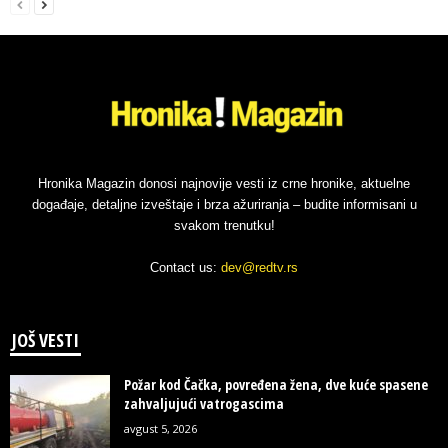
Hronika Magazin donosi najnovije vesti iz crne hronike, aktuelne
događaje, detaljne izveštaje i brza ažuriranja – budite informisani u
svakom trenutku!
Contact us:
dev@redtv.rs
JOŠ VESTI
Požar kod Čačka, povređena žena, dve kuće spasene
zahvaljujući vatrogascima
avgust 5, 2026