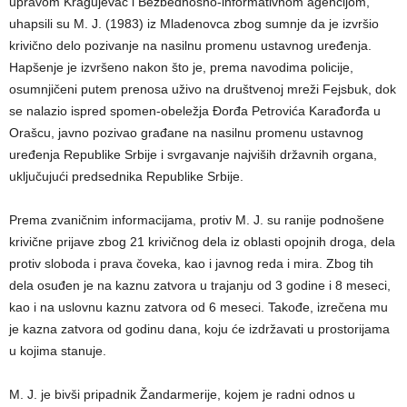
upravom Kragujevac i Bezbednosno-informativnom agencijom,
uhapsili su M. J. (1983) iz Mladenovca zbog sumnje da je izvršio
krivično delo pozivanje na nasilnu promenu ustavnog uređenja.
Hapšenje je izvršeno nakon što je, prema navodima policije,
osumnjičeni putem prenosa uživo na društvenoj mreži Fejsbuk, dok
se nalazio ispred spomen-obeležja Đorđa Petrovića Karađorđa u
Orašcu, javno pozivao građane na nasilnu promenu ustavnog
uređenja Republike Srbije i svrgavanje najviših državnih organa,
uključujući predsednika Republike Srbije.
Prema zvaničnim informacijama, protiv M. J. su ranije podnošene
krivične prijave zbog 21 krivičnog dela iz oblasti opojnih droga, dela
protiv sloboda i prava čoveka, kao i javnog reda i mira. Zbog tih
dela osuđen je na kaznu zatvora u trajanju od 3 godine i 8 meseci,
kao i na uslovnu kaznu zatvora od 6 meseci. Takođe, izrečena mu
je kazna zatvora od godinu dana, koju će izdržavati u prostorijama
u kojima stanuje.
M. J. je bivši pripadnik Žandarmerije, kojem je radni odnos u