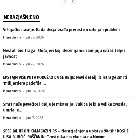
NERAZJAŠNJENO
Vršnjačko nasilje: Kada dečja svađa preraste u ozbiljan problem
hmadmin
-
jul 25, 2026
Nestali bez traga: Slučajevi koji decenijama zbunjuju istražitelje i
javnost
hmadmin
-
jul 22, 2026
EPSTAJN VIŠE PUTA POKUŠAO DA SE UBIJE: Novi detalji iz istrage smrti
‘milijardera pedofila’...
hmadmin
-
jun 16, 2026
Smrt naše pevačice i dalje je misterija: Vukica je bila velika zvezda,
umrla je...
hmadmin
-
jun 7, 2026
SPECIJAL HRONIKAMAGAZIN.RS – Nerazjašnjena ubistva 90-tih! DOSIJE
JUSA, VUJIČIĆ, RAŠČANIN: Trostruka egzekucija na Novom...