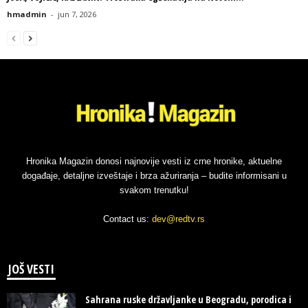
hmadmin
-
jun 7, 2026
Hronika Magazin donosi najnovije vesti iz crne hronike, aktuelne
događaje, detaljne izveštaje i brza ažuriranja – budite informisani u
svakom trenutku!
Contact us:
dev@redtv.rs
JOŠ VESTI
Sahrana ruske državljanke u Beogradu, porodica i