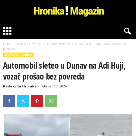
H
r
o
Home
Domaća Hronika
Automobil sleteo u Dunav na Adi Huji, vozač prošao bez
n
povreda
i
DOMAĆA HRONIKA
k
Automobil sleteo u Dunav na Adi Huji,
a
M
vozač prošao bez povreda
a
g
Redakcija Hronika
-
februar 17, 2026
a
z
i
n