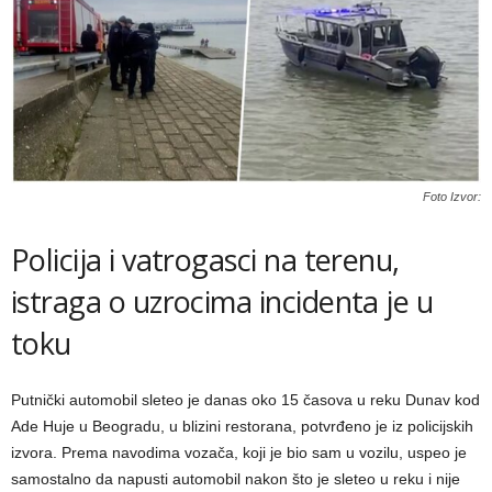
Foto Izvor:
Policija i vatrogasci na terenu,
istraga o uzrocima incidenta je u
toku
Putnički automobil sleteo je danas oko 15 časova u reku Dunav kod
Ade Huje u Beogradu, u blizini restorana, potvrđeno je iz policijskih
izvora. Prema navodima vozača, koji je bio sam u vozilu, uspeo je
samostalno da napusti automobil nakon što je sleteo u reku i nije