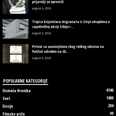
prijatelji se oprostili
avgust 6, 2026
Trojica krijumčara migranata iz Sirije uhapšena u
zajedničkoj akciji Srbije i...
avgust 6, 2026
Pritvor za osumnjičene zbog teškog ubistva na
Paliluli određen na 30...
avgust 6, 2026
POPULARNE KATEGORIJE
4146
Domaća Hronika
1400
Svet
204
Dosije
99
Filmske priče