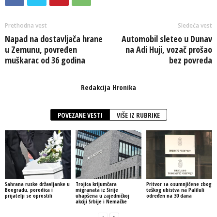
Prethodna vest
Sledeća vest
Napad na dostavljača hrane
Automobil sleteo u Dunav
u Zemunu, povređen
na Adi Huji, vozač prošao
muškarac od 36 godina
bez povreda
Redakcija Hronika
POVEZANE VESTI
VIŠE IZ RUBRIKE
Sahrana ruske državljanke u
Trojica krijumčara
Pritvor za osumnjičene zbog
Beogradu, porodica i
migranata iz Sirije
teškog ubistva na Paliluli
prijatelji se oprostili
uhapšena u zajedničkoj
određen na 30 dana
akciji Srbije i Nemačke