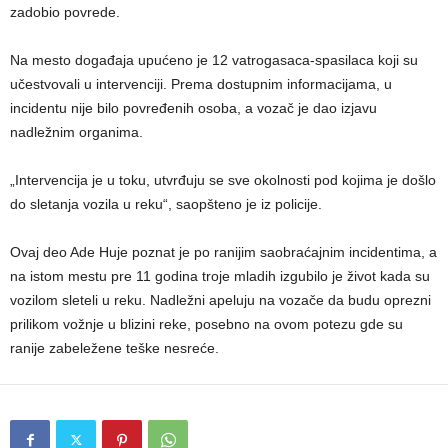
zadobio povrede.
Na mesto događaja upućeno je 12 vatrogasaca-spasilaca koji su
učestvovali u intervenciji. Prema dostupnim informacijama, u
incidentu nije bilo povređenih osoba, a vozač je dao izjavu
nadležnim organima.
„Intervencija je u toku, utvrđuju se sve okolnosti pod kojima je došlo
do sletanja vozila u reku“, saopšteno je iz policije.
Ovaj deo Ade Huje poznat je po ranijim saobraćajnim incidentima, a
na istom mestu pre 11 godina troje mladih izgubilo je život kada su
vozilom sleteli u reku. Nadležni apeluju na vozače da budu oprezni
prilikom vožnje u blizini reke, posebno na ovom potezu gde su
ranije zabeležene teške nesreće.