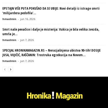
EPSTAJN VIŠE PUTA POKUŠAO DA SE UBIJE: Novi detalji iz istrage smrti
‘milijardera pedofila’...
hmadmin
-
jun 16, 2026
Smrt naše pevačice i dalje je misterija: Vukica je bila velika zvezda,
umrla je...
hmadmin
-
jun 7, 2026
SPECIJAL HRONIKAMAGAZIN.RS – Nerazjašnjena ubistva 90-tih! DOSIJE
JUSA, VUJIČIĆ, RAŠČANIN: Trostruka egzekucija na Novom...
hmadmin
-
jun 7, 2026