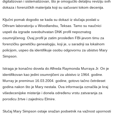
digitalizovan i sistematizovan, što je omogućilo detaljnu reviziju svih
dokaza i forenzičkih materijala koji su sačuvani tokom decenija.
Ključni pomak dogodio se kada su dokazi iz slučaja poslati u
Othram laboratoriju u Woodlandsu, Teksas. Tamo su naučnici
uspeli da izgrade sveobuhvatan DNK profil nepoznatog
osumnjičenog. Ovaj profil je zatim prosleđen FBI-jevom timu za
forenzičku genetičku genealogiju, koji je, u saradnji sa lokalnom
policijom, uspeo da identifikuje osobu odgovornu za ubistvo Mary
Simpson.
Istraga je konačno dovela do Alfreda Raymonda Murraya Jr. On je
identifikovan kao jedini osumnjičeni za ubistvo iz 1964. godine.
Murray je preminuo 16.03.2004. godine, gotovo tačno četrdeset
godina nakon što je Mary nestala. Ova informacija označila je kraj
višedecenijske misterije i donela određenu vrstu zatvaranja za
porodicu žrtve i zajednicu Elmire.
Slučaj Mary Simpson ostaje snažan podsetnik na važnost upornosti