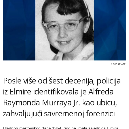
Foto Izvor:
Posle više od šest decenija, policija
iz Elmire identifikovala je Alfreda
Raymonda Murraya Jr. kao ubicu,
zahvaljujući savremenoj forenzici
Hladnog martovskog dana 1964. godine, mala zajednica Elmira