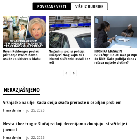
POVEZANE VESTI
VIŠE IZ RUBRIKE
Bryan Kohberger povlači
Najčudniji pozivi policiji:
HRONIKA MAGAZIN
priznanje krivice nakon
Slučajevi zbog kojih su i
ISTRAŽUJE! Od otisaka prstiju
osude za ubistva u Idahu
iskusni službenici ostali bez
do DNK: Kako policija danas
reči
rešava najteže zločine?
NERAZJAŠNJENO
Vršnjačko nasilje: Kada dečja svađa preraste u ozbiljan problem
hmadmin
-
jul 25, 2026
Nestali bez traga: Slučajevi koji decenijama zbunjuju istražitelje i
javnost
hmadmin
-
jul 22, 2026