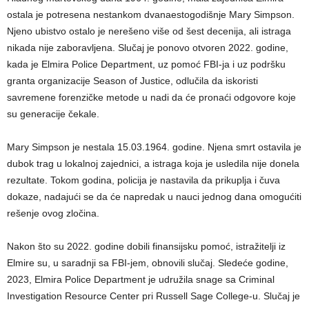
ostala je potresena nestankom dvanaestogodišnje Mary Simpson.
Njeno ubistvo ostalo je nerešeno više od šest decenija, ali istraga
nikada nije zaboravljena. Slučaj je ponovo otvoren 2022. godine,
kada je Elmira Police Department, uz pomoć FBI-ja i uz podršku
granta organizacije Season of Justice, odlučila da iskoristi
savremene forenzičke metode u nadi da će pronaći odgovore koje
su generacije čekale.
Mary Simpson je nestala 15.03.1964. godine. Njena smrt ostavila je
dubok trag u lokalnoj zajednici, a istraga koja je usledila nije donela
rezultate. Tokom godina, policija je nastavila da prikuplja i čuva
dokaze, nadajući se da će napredak u nauci jednog dana omogućiti
rešenje ovog zločina.
Nakon što su 2022. godine dobili finansijsku pomoć, istražitelji iz
Elmire su, u saradnji sa FBI-jem, obnovili slučaj. Sledeće godine,
2023, Elmira Police Department je udružila snage sa Criminal
Investigation Resource Center pri Russell Sage College-u. Slučaj je