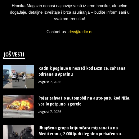
Hronika Magazin donosi najnovije vesti iz crne hronike, aktuelne
događaje, detaljne izveštaje i brza ažuriranja – budite informisani u
svakom trenutku!
Contact us:
dev@redtv.rs
JOŠ VESTI
Radnik poginuo u nesreći kod Loznice, sahrana
održana u Apatinu
avgust 7, 2026
Požar zahvatio automobil na auto-putu kod Niša,
vozilo potpuno izgorelo
avgust 7, 2026
Uhapšena grupa krijumčara migranata na
Mediteranu, 2.000 ljudi ilegalno prebačeno u...