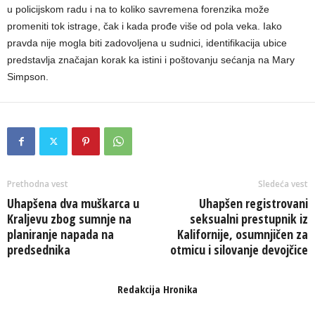
u policijskom radu i na to koliko savremena forenzika može
promeniti tok istrage, čak i kada prođe više od pola veka. Iako
pravda nije mogla biti zadovoljena u sudnici, identifikacija ubice
predstavlja značajan korak ka istini i poštovanju sećanja na Mary
Simpson.
Prethodna vest
Sledeća vest
Uhapšena dva muškarca u
Uhapšen registrovani
Kraljevu zbog sumnje na
seksualni prestupnik iz
planiranje napada na
Kalifornije, osumnjičen za
predsednika
otmicu i silovanje devojčice
Redakcija Hronika