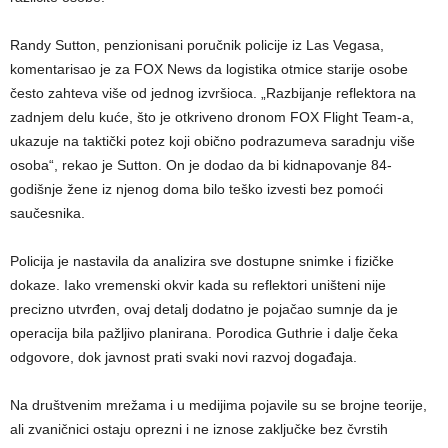
Randy Sutton, penzionisani poručnik policije iz Las Vegasa,
komentarisao je za FOX News da logistika otmice starije osobe
često zahteva više od jednog izvršioca. „Razbijanje reflektora na
zadnjem delu kuće, što je otkriveno dronom FOX Flight Team-a,
ukazuje na taktički potez koji obično podrazumeva saradnju više
osoba“, rekao je Sutton. On je dodao da bi kidnapovanje 84-
godišnje žene iz njenog doma bilo teško izvesti bez pomoći
saučesnika.
Policija je nastavila da analizira sve dostupne snimke i fizičke
dokaze. Iako vremenski okvir kada su reflektori uništeni nije
precizno utvrđen, ovaj detalj dodatno je pojačao sumnje da je
operacija bila pažljivo planirana. Porodica Guthrie i dalje čeka
odgovore, dok javnost prati svaki novi razvoj događaja.
Na društvenim mrežama i u medijima pojavile su se brojne teorije,
ali zvaničnici ostaju oprezni i ne iznose zaključke bez čvrstih