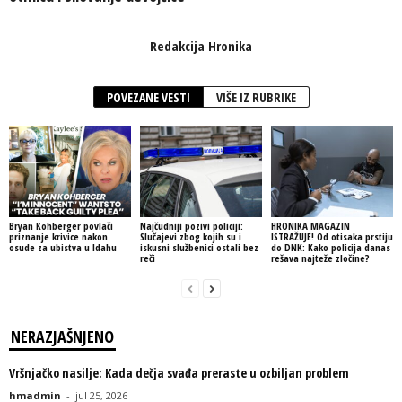
Redakcija Hronika
POVEZANE VESTI
VIŠE IZ RUBRIKE
Bryan Kohberger povlači
Najčudniji pozivi policiji:
HRONIKA MAGAZIN
priznanje krivice nakon
Slučajevi zbog kojih su i
ISTRAŽUJE! Od otisaka prstiju
osude za ubistva u Idahu
iskusni službenici ostali bez
do DNK: Kako policija danas
reči
rešava najteže zločine?
NERAZJAŠNJENO
Vršnjačko nasilje: Kada dečja svađa preraste u ozbiljan problem
hmadmin
-
jul 25, 2026