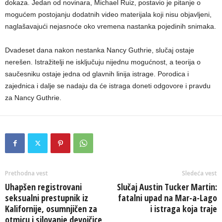
dokaza. Jedan od novinara, Michael Ruiz, postavio je pitanje o
mogućem postojanju dodatnih video materijala koji nisu objavljeni,
naglašavajući nejasnoće oko vremena nastanka pojedinih snimaka.
Dvadeset dana nakon nestanka Nancy Guthrie, slučaj ostaje
nerešen. Istražitelji ne isključuju nijednu mogućnost, a teorija o
saučesniku ostaje jedna od glavnih linija istrage. Porodica i
zajednica i dalje se nadaju da će istraga doneti odgovore i pravdu
za Nancy Guthrie.
Prethodna vest
Sledeća vest
Uhapšen registrovani
Slučaj Austin Tucker Martin:
seksualni prestupnik iz
fatalni upad na Mar-a-Lago
Kalifornije, osumnjičen za
i istraga koja traje
otmicu i silovanje devojčice