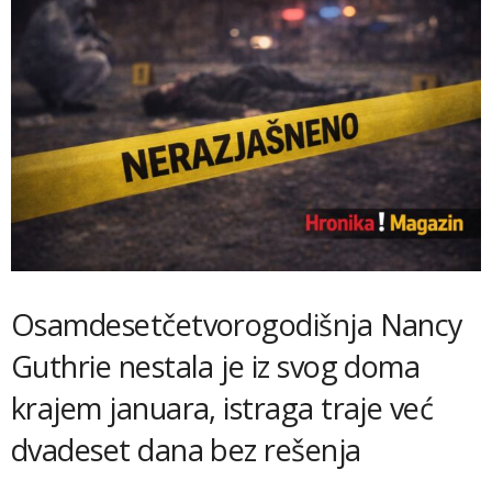
Osamdesetčetvorogodišnja Nancy
Guthrie nestala je iz svog doma
krajem januara, istraga traje već
dvadeset dana bez rešenja