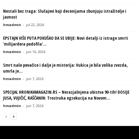
Nestali bez traga: Slučajevi koji decenijama zbunjuju istražitelje i
javnost
hmadmin
-
jul 22, 2026
EPSTAJN VIŠE PUTA POKUŠAO DA SE UBIJE: Novi detalji iz istrage smrti
‘milijardera pedofila’...
hmadmin
-
jun 16, 2026
Smrt naše pevačice i dalje je misterija: Vukica je bila velika zvezda,
umrla je...
hmadmin
-
jun 7, 2026
SPECIJAL HRONIKAMAGAZIN.RS – Nerazjašnjena ubistva 90-tih! DOSIJE
JUSA, VUJIČIĆ, RAŠČANIN: Trostruka egzekucija na Novom...
hmadmin
-
jun 7, 2026