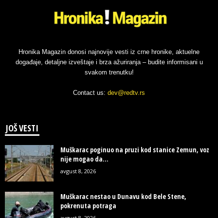
Hronika Magazin donosi najnovije vesti iz crne hronike, aktuelne
događaje, detaljne izveštaje i brza ažuriranja – budite informisani u
svakom trenutku!
Contact us:
dev@redtv.rs
JOŠ VESTI
Muškarac poginuo na pruzi kod stanice Zemun, voz
nije mogao da...
avgust 8, 2026
Muškarac nestao u Dunavu kod Bele Stene,
pokrenuta potraga
avgust 8, 2026