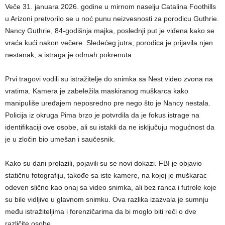
Veče 31. januara 2026. godine u mirnom naselju Catalina Foothills
u Arizoni pretvorilo se u noć punu neizvesnosti za porodicu Guthrie.
Nancy Guthrie, 84-godišnja majka, poslednji put je viđena kako se
vraća kući nakon večere. Sledećeg jutra, porodica je prijavila njen
nestanak, a istraga je odmah pokrenuta.
Prvi tragovi vodili su istražitelje do snimka sa Nest video zvona na
vratima. Kamera je zabeležila maskiranog muškarca kako
manipuliše uređajem neposredno pre nego što je Nancy nestala.
Policija iz okruga Pima brzo je potvrdila da je fokus istrage na
identifikaciji ove osobe, ali su istakli da ne isključuju mogućnost da
je u zločin bio umešan i saučesnik.
Kako su dani prolazili, pojavili su se novi dokazi. FBI je objavio
statičnu fotografiju, takođe sa iste kamere, na kojoj je muškarac
odeven slično kao onaj sa video snimka, ali bez ranca i futrole koje
su bile vidljive u glavnom snimku. Ova razlika izazvala je sumnju
među istražiteljima i forenzičarima da bi moglo biti reči o dve
različite osobe.