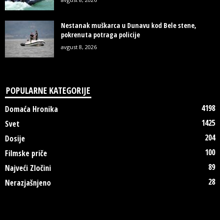
Nestanak muškarca u Dunavu kod Bele stene,
pokrenuta potraga policije
avgust 8, 2026
POPULARNE KATEGORIJE
4198
Domaća Hronika
1425
Svet
204
Dosije
100
Filmske priče
89
Najveći Zločini
28
Nerazjašnjeno