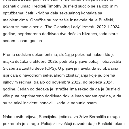
poznati glumac i reditelj Timothy Busfield suočio se sa ozbiljnim
optužbama: četiri krivična dela seksualnog kontakta sa
maloletnicima. Optužbe su proizašle iz navoda da je Busfield,
tokom snimanja serije „The Cleaning Lady” između 2022. i 2024.
godine, neprimereno dodirivao dva dečaka blizanca, tada stare
sedam i osam godina.
Prema sudskim dokumentima, slučaj je pokrenut nakon što je
majka dečaka u oktobru 2025. podnela prijavu policiji i obavestila
Službu za zaštitu dece (CPS). U prijavi je navela da su oba sina
ispričala o navodnom seksualnom zlostavljanju koje je, prema
njihovim rečima, trajalo od novembra 2022. do proleća 2024.
godine. Jedan od dečaka je istražiteljima rekao da ga je Busfield
više puta neprimereno dodirivao dok je imao sedam godina, a da
su se takvi incidenti ponovili i kada je napunio osam.
Nakon ovih prijava, Specijalna jedinica za žrtve Bernalillo okruga
pokrenula je istragu. Policijski izveštaji navode da je Busfield tokom