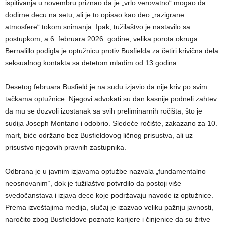
ispitivanja u novembru priznao da je „vrlo verovatno“ mogao da
dodirne decu na setu, ali je to opisao kao deo „razigrane
atmosfere“ tokom snimanja. Ipak, tužilaštvo je nastavilo sa
postupkom, a 6. februara 2026. godine, velika porota okruga
Bernalillo podigla je optužnicu protiv Busfielda za četiri krivična dela
seksualnog kontakta sa detetom mlađim od 13 godina.
Desetog februara Busfield je na sudu izjavio da nije kriv po svim
tačkama optužnice. Njegovi advokati su dan kasnije podneli zahtev
da mu se dozvoli izostanak sa svih preliminarnih ročišta, što je
sudija Joseph Montano i odobrio. Sledeće ročište, zakazano za 10.
mart, biće održano bez Busfieldovog ličnog prisustva, ali uz
prisustvo njegovih pravnih zastupnika.
Odbrana je u javnim izjavama optužbe nazvala „fundamentalno
neosnovanim“, dok je tužilaštvo potvrdilo da postoji više
svedočanstava i izjava dece koje podržavaju navode iz optužnice.
Prema izveštajima medija, slučaj je izazvao veliku pažnju javnosti,
naročito zbog Busfieldove poznate karijere i činjenice da su žrtve