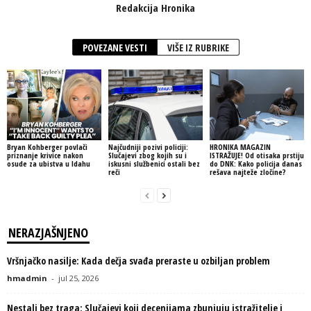
Redakcija Hronika
POVEZANE VESTI
VIŠE IZ RUBRIKE
Bryan Kohberger povlači
Najčudniji pozivi policiji:
HRONIKA MAGAZIN
priznanje krivice nakon
Slučajevi zbog kojih su i
ISTRAŽUJE! Od otisaka prstiju
osude za ubistva u Idahu
iskusni službenici ostali bez
do DNK: Kako policija danas
reči
rešava najteže zločine?
NERAZJAŠNJENO
Vršnjačko nasilje: Kada dečja svađa preraste u ozbiljan problem
hmadmin
-
jul 25, 2026
Nestali bez traga: Slučajevi koji decenijama zbunjuju istražitelje i