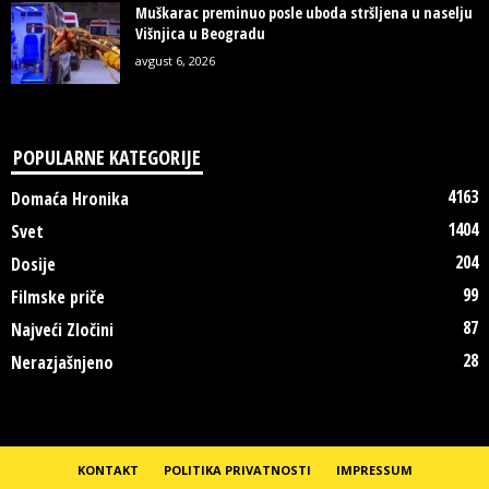
Muškarac preminuo posle uboda stršljena u naselju
Višnjica u Beogradu
avgust 6, 2026
POPULARNE KATEGORIJE
4163
Domaća Hronika
1404
Svet
204
Dosije
99
Filmske priče
87
Najveći Zločini
28
Nerazjašnjeno
KONTAKT
POLITIKA PRIVATNOSTI
IMPRESSUM