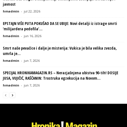
javnost
hmadmin
-
jul 22, 2026
EPSTAJN VIŠE PUTA POKUŠAO DA SE UBIJE: Novi detalji iz istrage smrti
‘milijardera pedofila’...
hmadmin
-
jun 16, 2026
Smrt naše pevačice i dalje je misterija: Vukica je bila velika zvezda,
umrla je...
hmadmin
-
jun 7, 2026
SPECIJAL HRONIKAMAGAZIN.RS – Nerazjašnjena ubistva 90-tih! DOSIJE
JUSA, VUJIČIĆ, RAŠČANIN: Trostruka egzekucija na Novom...
hmadmin
-
jun 7, 2026