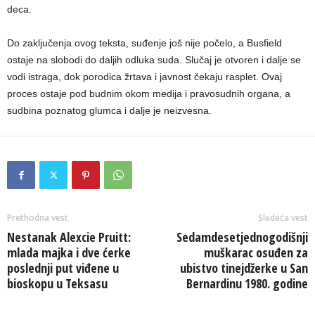
deca.
Do zaključenja ovog teksta, suđenje još nije počelo, a Busfield
ostaje na slobodi do daljih odluka suda. Slučaj je otvoren i dalje se
vodi istraga, dok porodica žrtava i javnost čekaju rasplet. Ovaj
proces ostaje pod budnim okom medija i pravosudnih organa, a
sudbina poznatog glumca i dalje je neizvesna.
Prethodna vest
Sledeća vest
Nestanak Alexcie Pruitt:
Sedamdesetjednogodišnji
mlada majka i dve ćerke
muškarac osuđen za
poslednji put viđene u
ubistvo tinejdžerke u San
bioskopu u Teksasu
Bernardinu 1980. godine