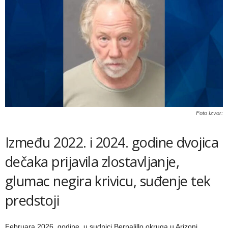
Foto Izvor:
Između 2022. i 2024. godine dvojica
dečaka prijavila zlostavljanje,
glumac negira krivicu, suđenje tek
predstoji
Februara 2026. godine, u sudnici Bernalillo okruga u Arizoni,