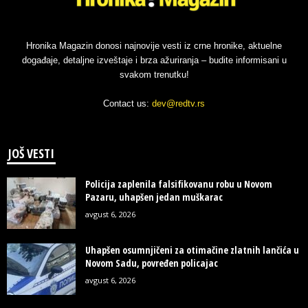
Hronika Magazin donosi najnovije vesti iz crne hronike, aktuelne
događaje, detaljne izveštaje i brza ažuriranja – budite informisani u
svakom trenutku!
Contact us:
dev@redtv.rs
JOŠ VESTI
Policija zaplenila falsifikovanu robu u Novom
Pazaru, uhapšen jedan muškarac
avgust 6, 2026
Uhapšen osumnjičeni za otimačine zlatnih lančića u
Novom Sadu, povređen policajac
avgust 6, 2026