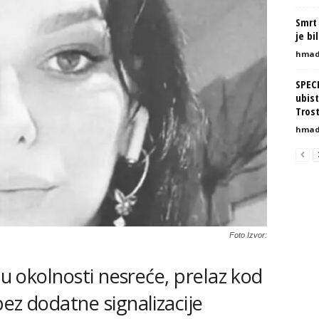
Smrt 
je bi
hmad
SPEC
ubist
Tros
hmad
Foto Izvor:
gu okolnosti nesreće, prelaz kod
ez dodatne signalizacije