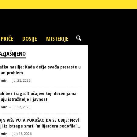
 PRIČE
DOSIJE
MISTERIJE
AZJAŠNJENO
ačko nasilje: Kada dečja svađa preraste u
ljan problem
min
-
jul 25, 2026
li bez traga: Slučajevi koji decenijama
uju istražitelje i javnost
min
-
jul 22, 2026
AJN VIŠE PUTA POKUŠAO DA SE UBIJE: Novi
ji iz istrage smrti ‘milijardera pedofila’...
min
-
jun 16, 2026