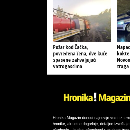
Požar kod Čačka,
Napad
povređena žena, dve kuće
kokte
spasene zahvaljujući
Novom
vatrogascima
traga
Hronika Magazin donosi najnovije vesti iz crn
hronike, aktuelne događaje, detaljne izveštaje 
ažuriranja – budite informisani u svakom trenu