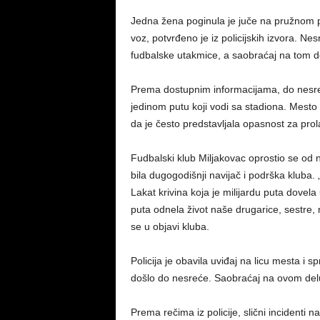
Jedna žena poginula je juče na pružnom p
voz, potvrđeno je iz policijskih izvora. Ne
fudbalske utakmice, a saobraćaj na tom de
Prema dostupnim informacijama, do nesre
jedinom putu koji vodi sa stadiona. Mesto
da je često predstavljala opasnost za prol
Fudbalski klub Miljakovac oprostio se od
bila dugogodišnji navijač i podrška kluba.
Lakat krivina koja je milijardu puta dovela
puta odnela život naše drugarice, sestre, m
se u objavi kluba.
Policija je obavila uviđaj na licu mesta i s
došlo do nesreće. Saobraćaj na ovom delu 
Prema rečima iz policije, slični incidenti