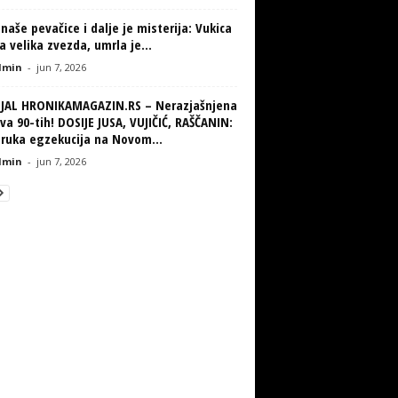
naše pevačice i dalje je misterija: Vukica
la velika zvezda, umrla je...
min
-
jun 7, 2026
IJAL HRONIKAMAGAZIN.RS – Nerazjašnjena
va 90-tih! DOSIJE JUSA, VUJIČIĆ, RAŠČANIN:
truka egzekucija na Novom...
min
-
jun 7, 2026