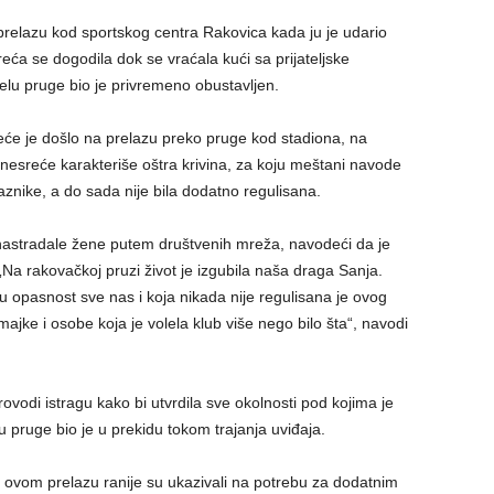
relazu kod sportskog centra Rakovica kada ju je udario
sreća se dogodila dok se vraćala kući sa prijateljske
lu pruge bio je privremeno obustavljen.
će je došlo na prelazu preko pruge kod stadiona, na
 nesreće karakteriše oštra krivina, za koju meštani navode
aznike, a do sada nije bila dodatno regulisana.
 nastradale žene putem društvenih mreža, navodeći da je
 „Na rakovačkoj pruzi život je izgubila naša draga Sanja.
 u opasnost sve nas i koja nikada nije regulisana je ovog
ajke i osobe koja je volela klub više nego bilo šta“, navodi
provodi istragu kako bi utvrdila sve okolnosti pod kojima je
pruge bio je u prekidu tokom trajanja uviđaja.
 na ovom prelazu ranije su ukazivali na potrebu za dodatnim