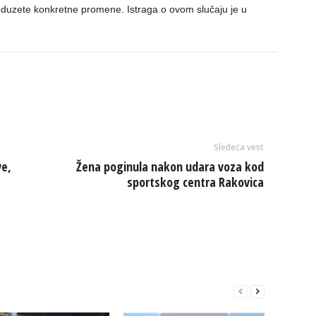
duzete konkretne promene. Istraga o ovom slučaju je u
Sledeća vest
e,
Žena poginula nakon udara voza kod
sportskog centra Rakovica