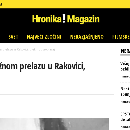
M
SVET
NAJVEĆI ZLOČINI
NERAZJAŠNJENO
FILMSKE
 prelazu u Rakovici, prekinut saobraćaj
NER
žnom prelazu u Rakovici,
Vršnj
ozbi
hmad
Nesta
zbunj
hmad
EPST
detal
hmad