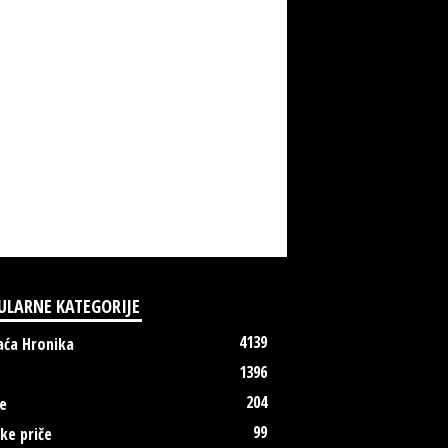
ULARNE KATEGORIJE
4139
ća Hronika
1396
204
e
99
ke priče