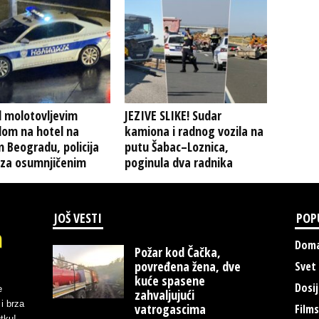
 molotovljevim
JEZIVE SLIKE! Sudar
lom na hotel na
kamiona i radnog vozila na
 Beogradu, policija
putu Šabac–Loznica,
 za osumnjičenim
poginula dva radnika
JOŠ VESTI
POP
Doma
Požar kod Čačka,
povređena žena, dve
Svet
kuće spasene
Dosij
e
zahvaljujući
i brza
vatrogascima
Films
tku!