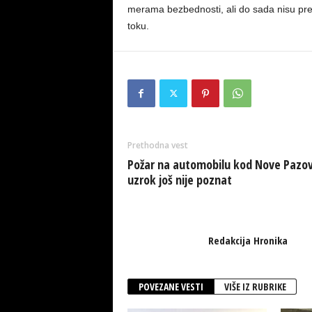
merama bezbednosti, ali do sada nisu pre
toku.
Prethodna vest
Požar na automobilu kod Nove Pazov
uzrok još nije poznat
Redakcija Hronika
POVEZANE VESTI
VIŠE IZ RUBRIKE