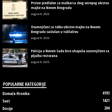
Pritvor predložen za muškarca zbog svirepog ubistva
majke na Novom Beogradu
avgust 8, 2026
Osumnjičeni za teško ubistvo majke na Novom
Beogradu saslušan u tužilaštvu
avgust 8, 2026
Policija u Novom Sadu brzo uhapsila osumnjičene za
pljačku restorana
avgust 8, 2026
POPULARNE KATEGORIJE
4193
Domaća Hronika
1421
Svet
204
Dosije