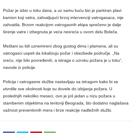
Požar je izbio u toku dana, a uz samu kuću bio je parkiran plavi
kamion koji vatra, zahvaljujući brzoj intervenciji vatrogasaca, nije
zahvatila. Brzom reakcijom vatrogasnih ekipa sprečeno je dalje
širenje vatre i izbegnuta je veća nesreća u ovom delu Boleča.
Meštani su bili uznemireni zbog gustog dima i plamena, ali su
vatrogasci uspeli da lokalizuju požar i obezbede područje. „Na
sreću, nije bilo povređenih, a istraga o uzroku požara je u toku“,
navode iz policije.
Policija i vatrogasne službe nastavljaju sa istragom kako bi se
utvrdile sve okolnosti koje su dovele do izbijanja požara. U
poslednjih nekoliko meseci, ovo je još jedan u nizu požara u
stambenim objektima na teritoriji Beograda, što dodatno naglašava
važnost preventivnih mera i brze reakcije nadležnih službi.