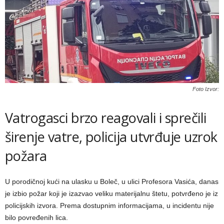
Foto Izvor:
Vatrogasci brzo reagovali i sprečili
širenje vatre, policija utvrđuje uzrok
požara
U porodičnoj kući na ulasku u Boleč, u ulici Profesora Vasića, danas
je izbio požar koji je izazvao veliku materijalnu štetu, potvrđeno je iz
policijskih izvora. Prema dostupnim informacijama, u incidentu nije
bilo povređenih lica.