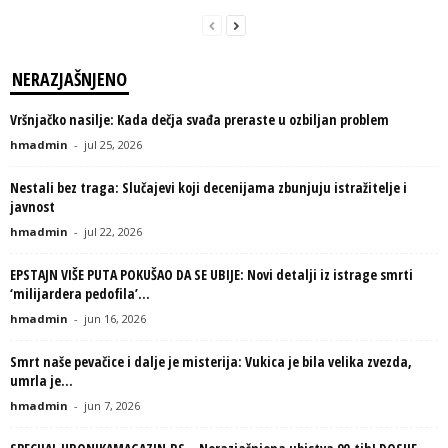
NERAZJAŠNJENO
Vršnjačko nasilje: Kada dečja svađa preraste u ozbiljan problem
hmadmin
-
jul 25, 2026
Nestali bez traga: Slučajevi koji decenijama zbunjuju istražitelje i
javnost
hmadmin
-
jul 22, 2026
EPSTAJN VIŠE PUTA POKUŠAO DA SE UBIJE: Novi detalji iz istrage smrti
‘milijardera pedofila’...
hmadmin
-
jun 16, 2026
Smrt naše pevačice i dalje je misterija: Vukica je bila velika zvezda,
umrla je...
hmadmin
-
jun 7, 2026