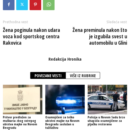
Prethodna vest
Sledeća vest
Žena poginula nakon udara
Žena preminula nakon što
voza kod sportskog centra
je izgubila svest u
Rakovica
automobilu u Glini
Redakcija Hronika
POVEZANE VESTI
VIŠE IZ RUBRIKE
Pritvor predložen za
Osumnjičeni za teško
Policija u Novom Sadu brzo
muškarca zbog svirepog
ubistvo majke na Novom
uhapsila osumnjičene za
ubistva majke na Novom
Beogradu saslušan u
pljačku restorana
Beogradu
tužilaštvu