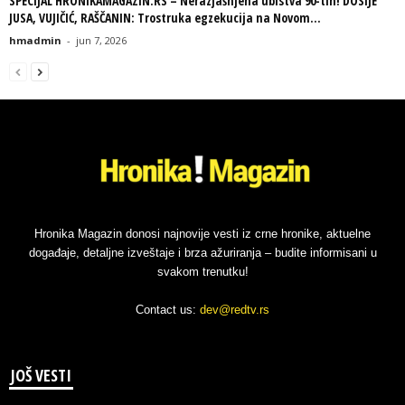
SPECIJAL HRONIKAMAGAZIN.RS – Nerazjašnjena ubistva 90-tih! DOSIJE
JUSA, VUJIČIĆ, RAŠČANIN: Trostruka egzekucija na Novom...
hmadmin
-
jun 7, 2026
Hronika Magazin donosi najnovije vesti iz crne hronike, aktuelne
događaje, detaljne izveštaje i brza ažuriranja – budite informisani u
svakom trenutku!
Contact us:
dev@redtv.rs
JOŠ VESTI