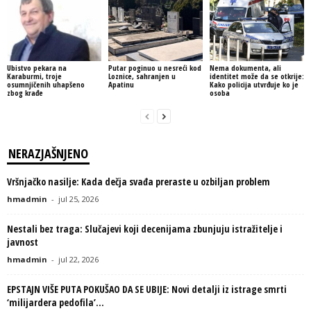
Ubistvo pekara na
Putar poginuo u nesreći kod
Nema dokumenta, ali
Karaburmi, troje
Loznice, sahranjen u
identitet može da se otkrije:
osumnjičenih uhapšeno
Apatinu
Kako policija utvrđuje ko je
zbog krađe
osoba
NERAZJAŠNJENO
Vršnjačko nasilje: Kada dečja svađa preraste u ozbiljan problem
hmadmin
-
jul 25, 2026
Nestali bez traga: Slučajevi koji decenijama zbunjuju istražitelje i
javnost
hmadmin
-
jul 22, 2026
EPSTAJN VIŠE PUTA POKUŠAO DA SE UBIJE: Novi detalji iz istrage smrti
‘milijardera pedofila’...