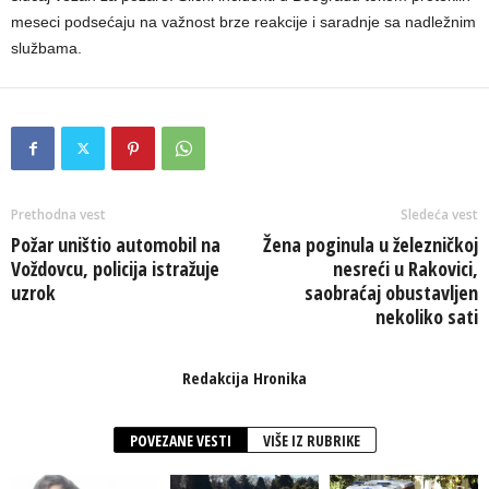
meseci podsećaju na važnost brze reakcije i saradnje sa nadležnim
službama.
Prethodna vest
Sledeća vest
Požar uništio automobil na
Žena poginula u železničkoj
Voždovcu, policija istražuje
nesreći u Rakovici,
uzrok
saobraćaj obustavljen
nekoliko sati
Redakcija Hronika
POVEZANE VESTI
VIŠE IZ RUBRIKE