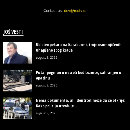
Contact us:
dev@redtv.rs
JOŠ VESTI
Ubistvo pekara na Karaburmi, troje osumnjičenih
uhapšeno zbog krađe
avgust 8, 2026
Putar poginuo u nesreći kod Loznice, sahranjen u
Apatinu
avgust 8, 2026
Nema dokumenta, ali identitet može da se otkrije:
Kako policija utvrđuje...
avgust 8, 2026