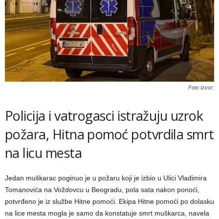
Foto Izvor:
Policija i vatrogasci istražuju uzrok
požara, Hitna pomoć potvrdila smrt
na licu mesta
Jedan muškarac poginuo je u požaru koji je izbio u Ulici Vladimira
Tomanovića na Voždovcu u Beogradu, pola sata nakon ponoći,
potvrđeno je iz službe Hitne pomoći. Ekipa Hitne pomoći po dolasku
na lice mesta mogla je samo da konstatuje smrt muškarca, navela