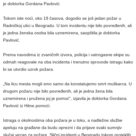
je doktorka Gordana Pavlović.
Tokom iste noći, oko 19 časova, dogodio se još jedan požar u
Radničkoj ulici u Beogradu. U tom incidentu nije bilo povređenih, ali
je jedna ženska osoba bila uznemirena, saopštila je doktorka
Pavlović.
Prema navodima iz zvaničnih izvora, policija i vatrogasne ekipe su
odmah reagovale na oba incidenta i trenutno sprovode istragu kako
bi se utvrdio uzrok požara.
„Na licu mesta mogli smo samo da konstatujemo smrt muškarca. U
drugom požaru nije bilo povređenih, ali je jedna žena bila
uznemirena i pružena joj je pomoć“, izjavila je doktorka Gordana
Pavlović iz Hitne pomoći.
Istraga o okolnostima oba požara je u toku, a nadležne službe
apeluju na građane da budu oprezni i da prijave svaki sumnjiv
slučaj vezan za požare. Slični incidenti u Beogradu tokom proteklih