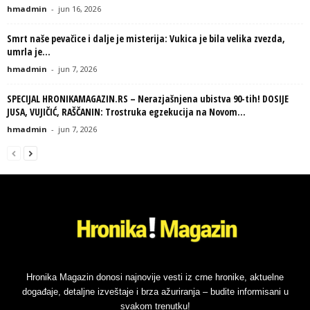
hmadmin
-
jun 16, 2026
Smrt naše pevačice i dalje je misterija: Vukica je bila velika zvezda,
umrla je...
hmadmin
-
jun 7, 2026
SPECIJAL HRONIKAMAGAZIN.RS – Nerazjašnjena ubistva 90-tih! DOSIJE
JUSA, VUJIČIĆ, RAŠČANIN: Trostruka egzekucija na Novom...
hmadmin
-
jun 7, 2026
Hronika Magazin donosi najnovije vesti iz crne hronike, aktuelne
događaje, detaljne izveštaje i brza ažuriranja – budite informisani u
svakom trenutku!