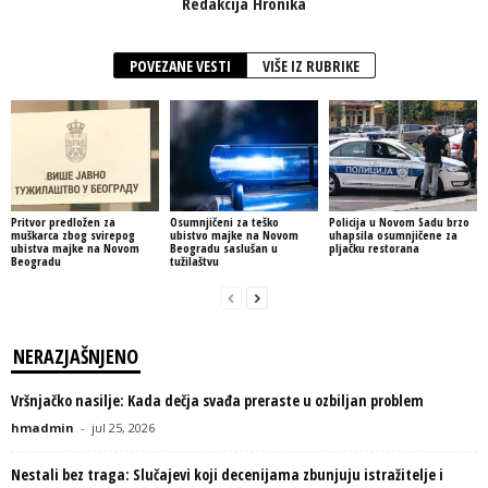
Redakcija Hronika
POVEZANE VESTI
VIŠE IZ RUBRIKE
Pritvor predložen za
Osumnjičeni za teško
Policija u Novom Sadu brzo
muškarca zbog svirepog
ubistvo majke na Novom
uhapsila osumnjičene za
ubistva majke na Novom
Beogradu saslušan u
pljačku restorana
Beogradu
tužilaštvu
NERAZJAŠNJENO
Vršnjačko nasilje: Kada dečja svađa preraste u ozbiljan problem
hmadmin
-
jul 25, 2026
Nestali bez traga: Slučajevi koji decenijama zbunjuju istražitelje i