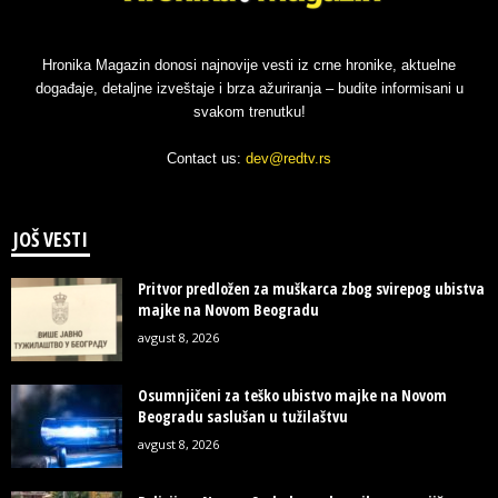
Hronika Magazin donosi najnovije vesti iz crne hronike, aktuelne
događaje, detaljne izveštaje i brza ažuriranja – budite informisani u
svakom trenutku!
Contact us:
dev@redtv.rs
JOŠ VESTI
Pritvor predložen za muškarca zbog svirepog ubistva
majke na Novom Beogradu
avgust 8, 2026
Osumnjičeni za teško ubistvo majke na Novom
Beogradu saslušan u tužilaštvu
avgust 8, 2026