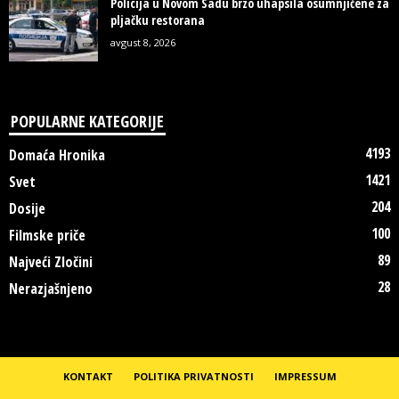
Policija u Novom Sadu brzo uhapsila osumnjičene za
pljačku restorana
avgust 8, 2026
POPULARNE KATEGORIJE
4193
Domaća Hronika
1421
Svet
204
Dosije
100
Filmske priče
89
Najveći Zločini
28
Nerazjašnjeno
KONTAKT
POLITIKA PRIVATNOSTI
IMPRESSUM