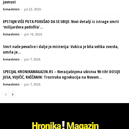
javnost
hmadmin
-
jul 22, 2026
EPSTAJN VIŠE PUTA POKUŠAO DA SE UBIJE: Novi detalji iz istrage smrti
‘milijardera pedofila’...
hmadmin
-
jun 16, 2026
Smrt naše pevačice i dalje je misterija: Vukica je bila velika zvezda,
umrla je...
hmadmin
-
jun 7, 2026
SPECIJAL HRONIKAMAGAZIN.RS – Nerazjašnjena ubistva 90-tih! DOSIJE
JUSA, VUJIČIĆ, RAŠČANIN: Trostruka egzekucija na Novom...
hmadmin
-
jun 7, 2026