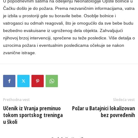
U popodnevnim satima na odeljenju Neonatologije Opšte bolnice u
Čačku došlo je do požara. Prema nezvaničnim informacijama, vatra
je izbila u prostoriji gde su boravile bebe. Osoblje bolnice i
vatrogasci su odmah reagovali, što je omogućilo da sve bebe budu
bezbedno evakuisane iz ugroženog dela objekta. Zahvaljujući
njihovoj brzoj intervenciji, sprečene su teže posledice. Više detalja o
uzrocima požara i eventualnim posledicama očekuje se nakon
zvanične istrage.
Prethodna vest
Sledeća vest
Učenik iz Vranja preminuo
Požar u Batajnici lokalizovan
tokom sportskog treninga
bez povređenih
u školi