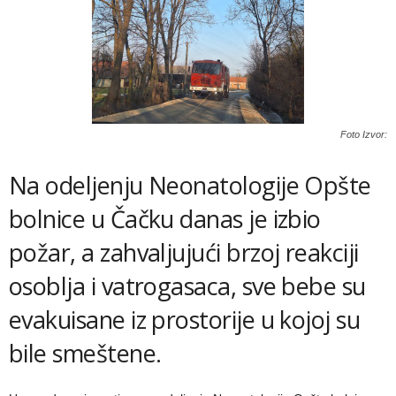
Foto Izvor:
Na odeljenju Neonatologije Opšte
bolnice u Čačku danas je izbio
požar, a zahvaljujući brzoj reakciji
osoblja i vatrogasaca, sve bebe su
evakuisane iz prostorije u kojoj su
bile smeštene.