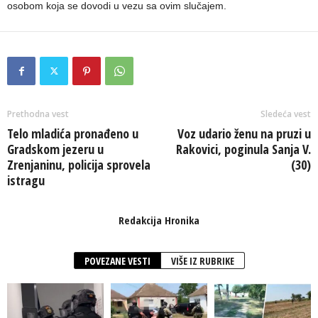
osobom koja se dovodi u vezu sa ovim slučajem.
Prethodna vest
Sledeća vest
Telo mladića pronađeno u
Voz udario ženu na pruzi u
Gradskom jezeru u
Rakovici, poginula Sanja V.
Zrenjaninu, policija sprovela
(30)
istragu
Redakcija Hronika
POVEZANE VESTI
VIŠE IZ RUBRIKE