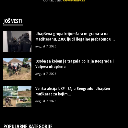
Contact us:
dev@redtv.rs
JOŠ VESTI
Uhapšena grupa krijumčara migranata na
Mediteranu, 2.000 ljudi ilegalno prebačeno u...
avgust 7, 2026
Osoba za kojom je tragala policija Beograda i
Valjeva uhapšena
avgust 7, 2026
Velika akcija UKP i SAJ u Beogradu: Uhapšen
muškarac za kojim...
avgust 7, 2026
POPULARNE KATEGORIJE