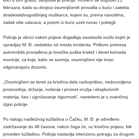
februara, kada su dvojica osumnjičenih provalila u kuću i zatekla
dvadesetdvogodišnjeg muškarca, kojem su, prema navodima,
zadali više udaraca, a potom iz kuće uzeli novac i pobegli.
Policija je ubrzo nakon prijave događaja zaustavila vozilo kojim je
upravljao M. Đ. nedaleko od mesta incidenta. Prilikom pretresa
automobila pronađena je lovačka puška kratež i devet komada
municije, za koje, kako se sumnja, osumnjičeni nije imao
odgovarajuću dozvolu.
„Osumnjičeni se tereti za krivična dela razbojništvo, nedozvoljena
proizvodnja, držanje, nošenje i promet oružja i eksplozivnih
materija, kao i ugrožavanje sigurnosti“, navedeno je u zvaničnoj
izjavi policije.
Po nalogu nadležnog tužilaštva u Čačku, M. Đ. je određeno
zadržavanje do 48 časova, nakon čega će, uz krivičnu prijavu, biti
priveden tužilaštvu. Policija nastavlja intenzivnu potragu za drugom