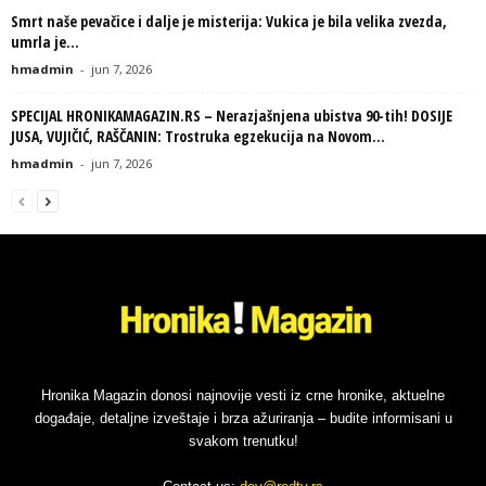
Smrt naše pevačice i dalje je misterija: Vukica je bila velika zvezda,
umrla je...
hmadmin
-
jun 7, 2026
SPECIJAL HRONIKAMAGAZIN.RS – Nerazjašnjena ubistva 90-tih! DOSIJE
JUSA, VUJIČIĆ, RAŠČANIN: Trostruka egzekucija na Novom...
hmadmin
-
jun 7, 2026
Hronika Magazin donosi najnovije vesti iz crne hronike, aktuelne
događaje, detaljne izveštaje i brza ažuriranja – budite informisani u
svakom trenutku!