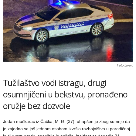
Foto Izvor:
Tužilaštvo vodi istragu, drugi
osumnjičeni u bekstvu, pronađeno
oružje bez dozvole
Jedan muškarac iz Čačka, M. Đ. (37), uhapšen je zbog sumnje da
je zajedno sa još jednom osobom izvršio razbojništvo u porodičnoj
kući u tom gradu, saopštila je policija. Incident se dogodio 21.