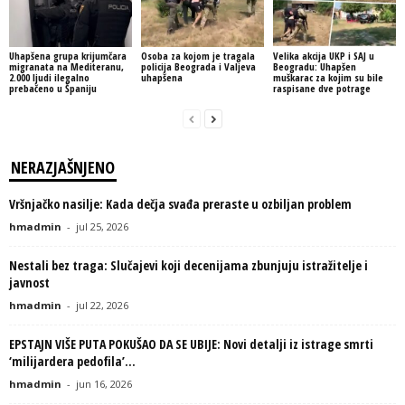
Uhapšena grupa krijumčara
Osoba za kojom je tragala
Velika akcija UKP i SAJ u
migranata na Mediteranu,
policija Beograda i Valjeva
Beogradu: Uhapšen
2.000 ljudi ilegalno
uhapšena
muškarac za kojim su bile
prebačeno u Španiju
raspisane dve potrage
NERAZJAŠNJENO
Vršnjačko nasilje: Kada dečja svađa preraste u ozbiljan problem
hmadmin
-
jul 25, 2026
Nestali bez traga: Slučajevi koji decenijama zbunjuju istražitelje i
javnost
hmadmin
-
jul 22, 2026
EPSTAJN VIŠE PUTA POKUŠAO DA SE UBIJE: Novi detalji iz istrage smrti
‘milijardera pedofila’...
hmadmin
-
jun 16, 2026