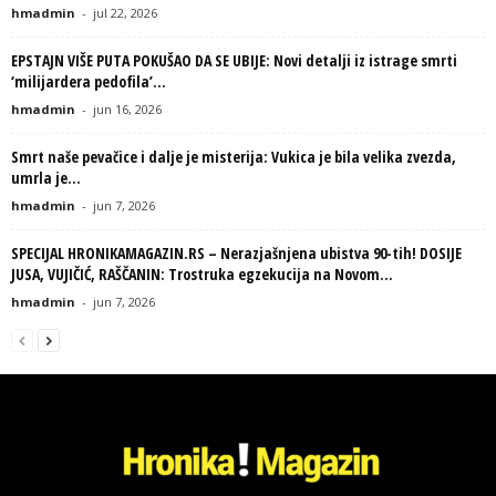
hmadmin
-
jul 22, 2026
EPSTAJN VIŠE PUTA POKUŠAO DA SE UBIJE: Novi detalji iz istrage smrti
‘milijardera pedofila’...
hmadmin
-
jun 16, 2026
Smrt naše pevačice i dalje je misterija: Vukica je bila velika zvezda,
umrla je...
hmadmin
-
jun 7, 2026
SPECIJAL HRONIKAMAGAZIN.RS – Nerazjašnjena ubistva 90-tih! DOSIJE
JUSA, VUJIČIĆ, RAŠČANIN: Trostruka egzekucija na Novom...
hmadmin
-
jun 7, 2026