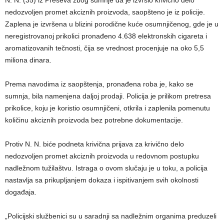
nedozvoljen promet akciznih proizvoda, saopšteno je iz policije.
Zaplena je izvršena u blizini porodične kuće osumnjičenog, gde je u
neregistrovanoj prikolici pronađeno 4.638 elektronskih cigareta i
aromatizovanih tečnosti, čija se vrednost procenjuje na oko 5,5
miliona dinara.
Prema navodima iz saopštenja, pronađena roba je, kako se
sumnja, bila namenjena daljoj prodaji. Policija je prilikom pretresa
prikolice, koju je koristio osumnjičeni, otkrila i zaplenila pomenutu
količinu akciznih proizvoda bez potrebne dokumentacije.
Protiv N. N. biće podneta krivična prijava za krivično delo
nedozvoljen promet akciznih proizvoda u redovnom postupku
nadležnom tužilaštvu. Istraga o ovom slučaju je u toku, a policija
nastavlja sa prikupljanjem dokaza i ispitivanjem svih okolnosti
događaja.
„Policijski službenici su u saradnji sa nadležnim organima preduzeli