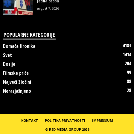
jedna osoba
avgust 7, 2026
POPULARNE KATEGORIJE
4183
Domaća Hronika
1414
Svet
204
Dosije
99
Filmske priče
88
Najveći Zločini
28
Nerazjašnjeno
KONTAKT
POLITIKA PRIVATNOSTI
IMPRESSUM
© RED MEDIA GROUP 2026