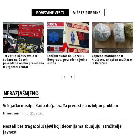
POVEZANE VESTI
VIŠE IZ RUBRIKE
Tri vozila učestvovala u
Lančani sudar na Gazeli u
Zaplena marihuane u
sudaru na Gazeli,
Beogradu, povređena jedna
Kruševcu, uhapšen muškarac
povređena osoba prevezena
osoba
iz Batočine
u Urgentni centar
NERAZJAŠNJENO
Vršnjačko nasilje: Kada dečja svađa preraste u ozbiljan problem
hmadmin
-
jul 25, 2026
Nestali bez traga: Slučajevi koji decenijama zbunjuju istražitelje i
javnost