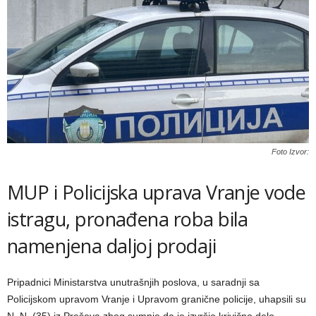
Foto Izvor:
MUP i Policijska uprava Vranje vode
istragu, pronađena roba bila
namenjena daljoj prodaji
Pripadnici Ministarstva unutrašnjih poslova, u saradnji sa
Policijskom upravom Vranje i Upravom granične policije, uhapsili su
N. N. (35) iz Preševa zbog sumnje da je izvršio krivično delo