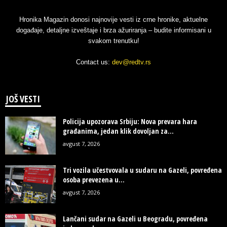
Hronika Magazin donosi najnovije vesti iz crne hronike, aktuelne
događaje, detaljne izveštaje i brza ažuriranja – budite informisani u
svakom trenutku!
Contact us:
dev@redtv.rs
JOŠ VESTI
Policija upozorava Srbiju: Nova prevara hara
građanima, jedan klik dovoljan za...
avgust 7, 2026
Tri vozila učestvovala u sudaru na Gazeli, povređena
osoba prevezena u...
avgust 7, 2026
Lančani sudar na Gazeli u Beogradu, povređena