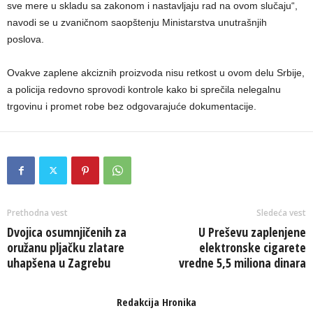
sve mere u skladu sa zakonom i nastavljaju rad na ovom slučaju“,
navodi se u zvaničnom saopštenju Ministarstva unutrašnjih
poslova.
Ovakve zaplene akciznih proizvoda nisu retkost u ovom delu Srbije,
a policija redovno sprovodi kontrole kako bi sprečila nelegalnu
trgovinu i promet robe bez odgovarajuće dokumentacije.
Prethodna vest
Sledeća vest
Dvojica osumnjičenih za
U Preševu zaplenjene
oružanu pljačku zlatare
elektronske cigarete
uhapšena u Zagrebu
vredne 5,5 miliona dinara
Redakcija Hronika