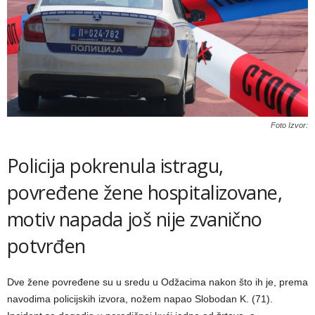
Foto Izvor:
Policija pokrenula istragu,
povređene žene hospitalizovane,
motiv napada još nije zvanično
potvrđen
Dve žene povređene su u sredu u Odžacima nakon što ih je, prema
navodima policijskih izvora, nožem napao Slobodan K. (71).