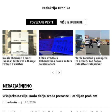
Redakcija Hronika
POVEZANE VESTI
VIŠE IZ RUBRIKE
Nalazi obdukcije o smrti
Pešak stradao u
Vozač kamiona osumnjičen
Cvijana: Tužilaštvo odbacuje
Dobanovcima nakon sudara
za nesreću kod Šapca,
tvrdnje o ubistvu
sa kamionom
tužilaštvo traži pritvor
NERAZJAŠNJENO
Vršnjačko nasilje: Kada dečja svađa preraste u ozbiljan problem
hmadmin
-
jul 25, 2026