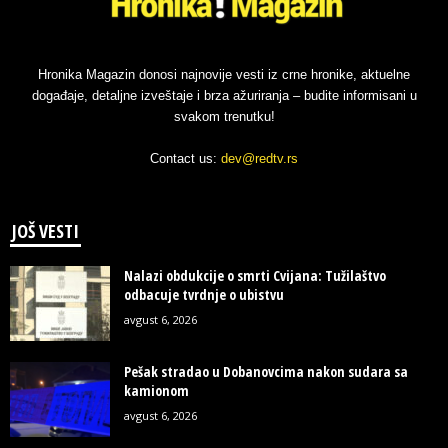
Hronika Magazin donosi najnovije vesti iz crne hronike, aktuelne
događaje, detaljne izveštaje i brza ažuriranja – budite informisani u
svakom trenutku!
Contact us:
dev@redtv.rs
JOŠ VESTI
Nalazi obdukcije o smrti Cvijana: Tužilaštvo
odbacuje tvrdnje o ubistvu
avgust 6, 2026
Pešak stradao u Dobanovcima nakon sudara sa
kamionom
avgust 6, 2026