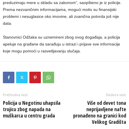
preduzimaju mere u skladu sa zakonom“, saopšteno je iz policije.
Prema nezvaničnim informacijama, mogući motiv su finansijski
problemi i nesuglasice oko imovine, ali zvanična potvrda još nije
data.
Stanovnici Odžaka su uznemireni zbog ovog događaja, a policija
apeluje na građane da sarađuju u istrazi i prijave sve informacije
koje mogu pomoći u rasvetljavanju slučaja.
Prethodna vest
Sledeća vest
Policija u Negotinu uhapsila
Više od devet tona
trojicu zbog napada na
neprijavljene nafte
muškarca u centru grada
pronađeno na granici kod
Velikog Gradišta