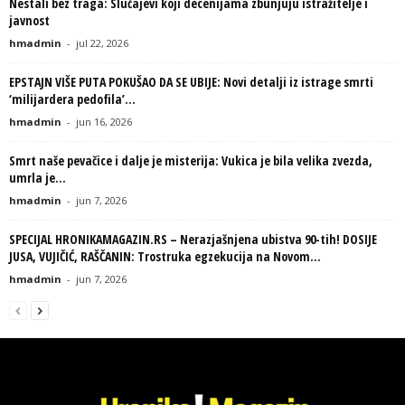
Nestali bez traga: Slučajevi koji decenijama zbunjuju istražitelje i
javnost
hmadmin
-
jul 22, 2026
EPSTAJN VIŠE PUTA POKUŠAO DA SE UBIJE: Novi detalji iz istrage smrti
‘milijardera pedofila’...
hmadmin
-
jun 16, 2026
Smrt naše pevačice i dalje je misterija: Vukica je bila velika zvezda,
umrla je...
hmadmin
-
jun 7, 2026
SPECIJAL HRONIKAMAGAZIN.RS – Nerazjašnjena ubistva 90-tih! DOSIJE
JUSA, VUJIČIĆ, RAŠČANIN: Trostruka egzekucija na Novom...
hmadmin
-
jun 7, 2026