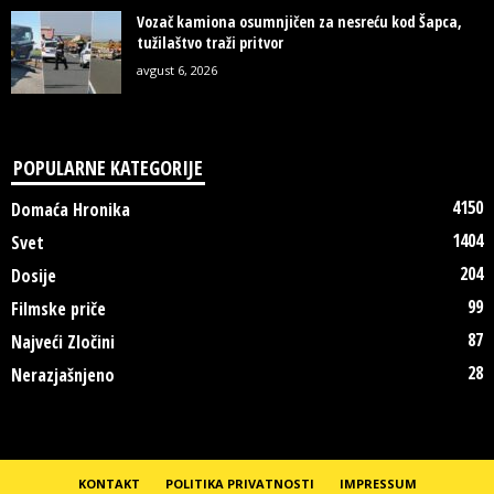
Vozač kamiona osumnjičen za nesreću kod Šapca,
tužilaštvo traži pritvor
avgust 6, 2026
POPULARNE KATEGORIJE
4150
Domaća Hronika
1404
Svet
204
Dosije
99
Filmske priče
87
Najveći Zločini
28
Nerazjašnjeno
KONTAKT
POLITIKA PRIVATNOSTI
IMPRESSUM