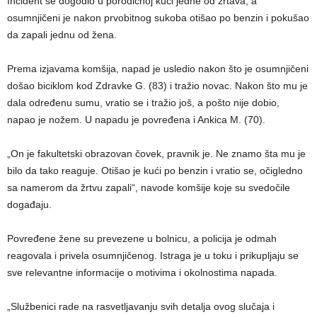
Incident se dogodio u porodičnoj kući jedne od žrtava, a
osumnjičeni je nakon prvobitnog sukoba otišao po benzin i pokušao
da zapali jednu od žena.
Prema izjavama komšija, napad je usledio nakon što je osumnjičeni
došao biciklom kod Zdravke G. (83) i tražio novac. Nakon što mu je
dala određenu sumu, vratio se i tražio još, a pošto nije dobio,
napao je nožem. U napadu je povređena i Ankica M. (70).
„On je fakultetski obrazovan čovek, pravnik je. Ne znamo šta mu je
bilo da tako reaguje. Otišao je kući po benzin i vratio se, očigledno
sa namerom da žrtvu zapali“, navode komšije koje su svedočile
događaju.
Povređene žene su prevezene u bolnicu, a policija je odmah
reagovala i privela osumnjičenog. Istraga je u toku i prikupljaju se
sve relevantne informacije o motivima i okolnostima napada.
„Službenici rade na rasvetljavanju svih detalja ovog slučaja i