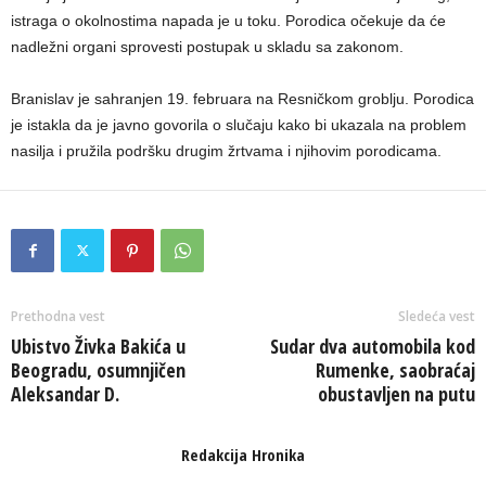
istraga o okolnostima napada je u toku. Porodica očekuje da će
nadležni organi sprovesti postupak u skladu sa zakonom.
Branislav je sahranjen 19. februara na Resničkom groblju. Porodica
je istakla da je javno govorila o slučaju kako bi ukazala na problem
nasilja i pružila podršku drugim žrtvama i njihovim porodicama.
Prethodna vest
Sledeća vest
Ubistvo Živka Bakića u
Sudar dva automobila kod
Beogradu, osumnjičen
Rumenke, saobraćaj
Aleksandar D.
obustavljen na putu
Redakcija Hronika