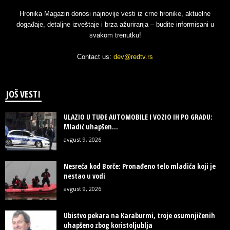
Hronika Magazin donosi najnovije vesti iz crne hronike, aktuelne
događaje, detaljne izveštaje i brza ažuriranja – budite informisani u
svakom trenutku!
Contact us:
dev@redtv.rs
JOŠ VESTI
ULAZIO U TUĐE AUTOMOBILE I VOZIO IH PO GRADU:
Mladić uhapšen...
avgust 9, 2026
Nesreća kod Borče: Pronađeno telo mladića koji je
nestao u vodi
avgust 9, 2026
Ubistvo pekara na Karaburmi, troje osumnjičenih
uhapšeno zbog koristoljublja