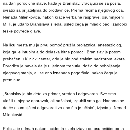
na dan porodične slave, kada je Branislav, vraćajući se sa posla,
svratio sa prijateljima do prodavnice. Prema rečima njegovog oca,
Nenada Milenkovića, nakon kraće verbalne rasprave, osumnjičeni
M. P. je udario Branislava s leđa, usled čega je mladić pao i zadobio
teške povrede glave.
Na licu mesta mu je prvu pomoć pružila prolaznica, anesteziolog,
koja ga je intubirala do dolaska hitne pomoći. Branislav je potom
prebačen u Klinički centar, gde je bio pod stalnim nadzorom lekara.
Porodica je navela da je u jednom trenutku došlo do poboljšanja
njegovog stanja, ali se ono iznenada pogoršalo, nakon čega je
preminuo.
„Branislav je bio dete za primer, vredan i odgovoran. Sve smo
uložili u njegov oporavak, ali nažalost, izgubili smo ga. Nadamo se
da će osumnjičeni odgovarati za ono što je učinio“, izjavio je Nenad
Milenković.
Policija je odmah nakon incidenta uzela izjavu od osumnjičenog, a