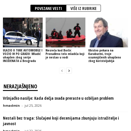
POVEZANE VESTI
VIŠE IZ RUBRIKE
ULAZIO U TUĐE AUTOMOBILE I
Nesreća kod Borče:
Ubistvo pekara na
VOZIO IH PO GRADU: Mladić
Pronađeno telo mladića koji
Karaburmi, troje
uhapšen zbog serije
je nestao u vodi
osumnjičenih uhapšeno
INCIDENATA u Beogradu
zbog koristoljublja
NERAZJAŠNJENO
Vršnjačko nasilje: Kada dečja svađa preraste u ozbiljan problem
hmadmin
-
jul 25, 2026
Nestali bez traga: Slučajevi koji decenijama zbunjuju istražitelje i
javnost
hmadmin
-
jul 22, 2026