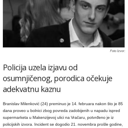
Foto Izvor:
Policija uzela izjavu od
osumnjičenog, porodica očekuje
adekvatnu kaznu
Branislav Milenković (24) preminuo je 14. februara nakon što je 85
dana proveo u bolnici zbog povreda zadobijenih u napadu ispred
supermarketa u Makenzijevoj ulici na Vračaru, potvrđeno je iz
policijskih izvora. Incident se dogodio 21. novembra prošle godine,