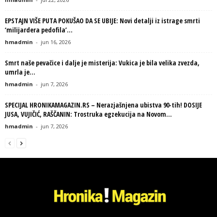
EPSTAJN VIŠE PUTA POKUŠAO DA SE UBIJE: Novi detalji iz istrage smrti
‘milijardera pedofila’...
hmadmin
-
jun 16, 2026
Smrt naše pevačice i dalje je misterija: Vukica je bila velika zvezda,
umrla je...
hmadmin
-
jun 7, 2026
SPECIJAL HRONIKAMAGAZIN.RS – Nerazjašnjena ubistva 90-tih! DOSIJE
JUSA, VUJIČIĆ, RAŠČANIN: Trostruka egzekucija na Novom...
hmadmin
-
jun 7, 2026