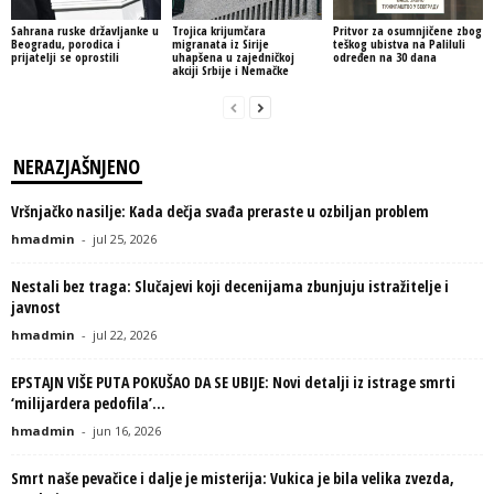
Sahrana ruske državljanke u
Trojica krijumčara
Pritvor za osumnjičene zbog
Beogradu, porodica i
migranata iz Sirije
teškog ubistva na Paliluli
prijatelji se oprostili
uhapšena u zajedničkoj
određen na 30 dana
akciji Srbije i Nemačke
NERAZJAŠNJENO
Vršnjačko nasilje: Kada dečja svađa preraste u ozbiljan problem
hmadmin
-
jul 25, 2026
Nestali bez traga: Slučajevi koji decenijama zbunjuju istražitelje i
javnost
hmadmin
-
jul 22, 2026
EPSTAJN VIŠE PUTA POKUŠAO DA SE UBIJE: Novi detalji iz istrage smrti
‘milijardera pedofila’...
hmadmin
-
jun 16, 2026
Smrt naše pevačice i dalje je misterija: Vukica je bila velika zvezda,