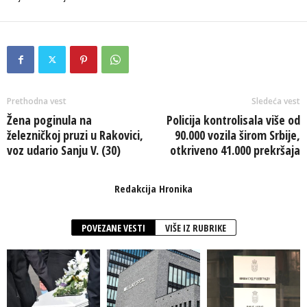
Prethodna vest
Sledeća vest
Žena poginula na
Policija kontrolisala više od
železničkoj pruzi u Rakovici,
90.000 vozila širom Srbije,
voz udario Sanju V. (30)
otkriveno 41.000 prekršaja
Redakcija Hronika
POVEZANE VESTI
VIŠE IZ RUBRIKE