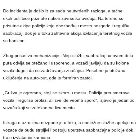
Do incidenta je došlo iz za sada neutvrđenih razloga, a tačne
okolnosti biće poznate nakon završetka uviđaja. Na terenu su
prisutne ekipe policije koje obezbeđuju mesto nezgode i regulišu
saobraćaj, dok je u toku zahtevna akcija izvlačenja teretnog vozila
sa bankine.
Zbog prisustva mehanizacije i šlep-službi, saobraćaj na ovom delu
puta odvija se otežano i usporeno, a vozači javljaju da su kolone
vozila duge i da su zadržavanja značajna. Posebno je otežano
uključenje na auto-put, gde je formiran zastoj.
„Gužva je ogromna, stoji se skoro u mestu. Policija preusmerava
vozila i reguliše prolaz, ali sve ide veoma sporo“, izjavio je jedan od
vozača koji se zatekao na licu mesta.
Istraga o uzrocima nezgode je u toku, a nadležne službe apeluju na
vozače da budu strpljivi i poštuju uputstva saobraćajne policije dok
traje izvlačenje kamiona.