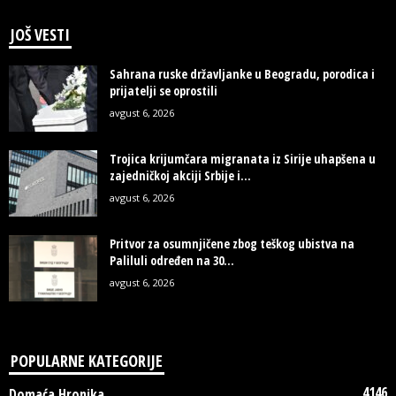
JOŠ VESTI
Sahrana ruske državljanke u Beogradu, porodica i
prijatelji se oprostili
avgust 6, 2026
Trojica krijumčara migranata iz Sirije uhapšena u
zajedničkoj akciji Srbije i...
avgust 6, 2026
Pritvor za osumnjičene zbog teškog ubistva na
Paliluli određen na 30...
avgust 6, 2026
POPULARNE KATEGORIJE
4146
Domaća Hronika