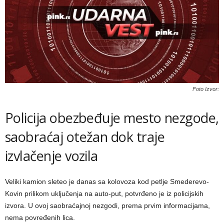
Foto Izvor:
Policija obezbeđuje mesto nezgode,
saobraćaj otežan dok traje
izvlačenje vozila
Veliki kamion sleteo je danas sa kolovoza kod petlje Smederevo-
Kovin prilikom uključenja na auto-put, potvrđeno je iz policijskih
izvora. U ovoj saobraćajnoj nezgodi, prema prvim informacijama,
nema povređenih lica.